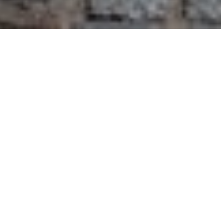
Über uns
Wir sind ein Zusammenschluss von Freunden der
Offizierschule des Heeres und haben uns zum Ziel gesetzt,
diese Ausbildungseinrichtung der Bundeswehr auf allen
Gebieten zu fördern und sie bei ihren zahlreichen und